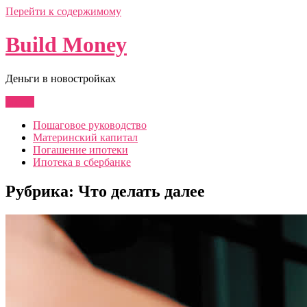
Перейти к содержимому
Build Money
Деньги в новостройках
Меню
Пошаговое руководство
Материнский капитал
Погашение ипотеки
Ипотека в сбербанке
Рубрика:
Что делать далее