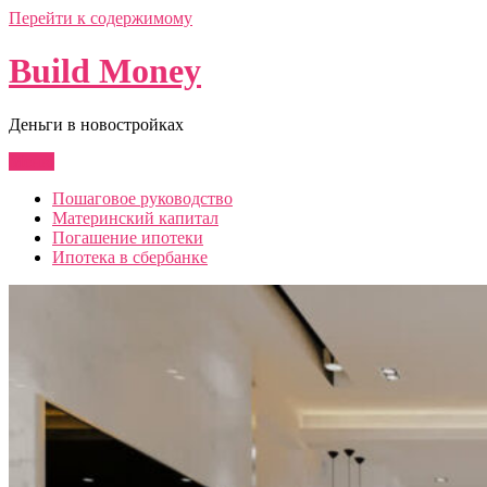
Перейти к содержимому
Build Money
Деньги в новостройках
Меню
Пошаговое руководство
Материнский капитал
Погашение ипотеки
Ипотека в сбербанке