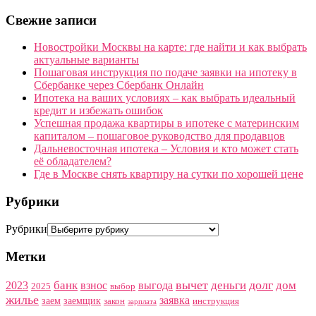
Свежие записи
Новостройки Москвы на карте: где найти и как выбрать
актуальные варианты
Пошаговая инструкция по подаче заявки на ипотеку в
Сбербанке через Сбербанк Онлайн
Ипотека на ваших условиях – как выбрать идеальный
кредит и избежать ошибок
Успешная продажа квартиры в ипотеке с материнским
капиталом – пошаговое руководство для продавцов
Дальневосточная ипотека – Условия и кто может стать
её обладателем?
Где в Москве снять квартиру на сутки по хорошей цене
Рубрики
Рубрики
Метки
вычет
долг
банк
деньги
дом
2023
взнос
выгода
2025
выбор
жилье
заявка
заем
заемщик
закон
инструкция
зарплата