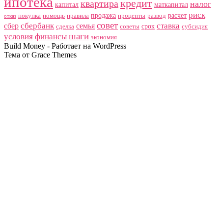
ипотека
кредит
квартира
налог
капитал
маткапитал
риск
продажа
расчет
покупка
помощь
правила
проценты
развод
отказ
совет
сбербанк
ставка
сбер
семья
срок
сделка
советы
субсидия
шаги
условия
финансы
экономия
Build Money - Работает на WordPress
Тема от Grace Themes