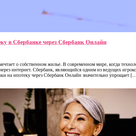
еку в Сбербанке через Сбербанк Онлайн
мечтает о собственном жилье. В современном мире, когда техно
ерез интернет. Сбербанк, являющийся одним из ведущих игроко
вки на ипотеку через Сбербанк Онлайн значительно упрощает [