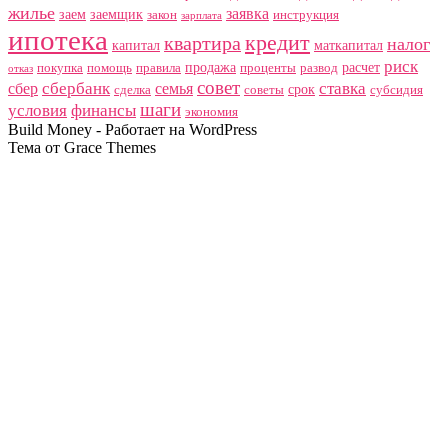
жилье
заявка
заем
заемщик
закон
инструкция
зарплата
ипотека
кредит
квартира
налог
капитал
маткапитал
риск
продажа
расчет
покупка
помощь
правила
проценты
развод
отказ
совет
сбербанк
ставка
сбер
семья
срок
сделка
советы
субсидия
шаги
условия
финансы
экономия
Build Money - Работает на WordPress
Тема от Grace Themes