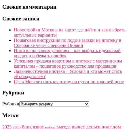
Свежие комментарии
Свежие записи
Новостройки Москвы на карте: где найти и как выбрать
актуальные варианты
Пошаговая инструкция по подаче заявки на ипотеку в
Сбербанке через Сбербанк Онлайн
Ипотека на ваших условиях – как выбрать идеальный
кредит и избежать ошибок
Успешная продажа квартиры в ипотеке с материнским
капиталом – пошаговое руководство для продавцов
Дальневосточная ипотека – Условия и кто может стать
её обладателем?
Где в Москве снять квартиру на сутки по хорошей цене
Рубрики
Рубрики
Метки
вычет
долг
банк
деньги
дом
2023
взнос
выгода
2025
выбор