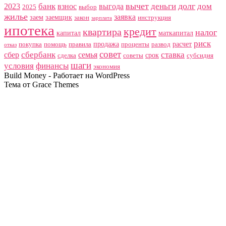
вычет
долг
банк
деньги
дом
2023
взнос
выгода
2025
выбор
жилье
заявка
заем
заемщик
закон
инструкция
зарплата
ипотека
кредит
квартира
налог
капитал
маткапитал
риск
продажа
расчет
покупка
помощь
правила
проценты
развод
отказ
совет
сбербанк
ставка
сбер
семья
срок
сделка
советы
субсидия
шаги
условия
финансы
экономия
Build Money - Работает на WordPress
Тема от Grace Themes