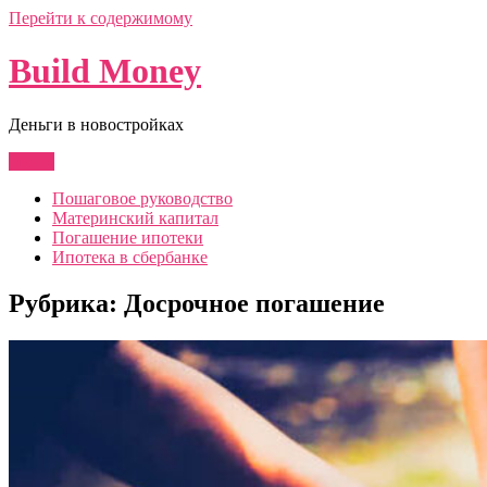
Перейти к содержимому
Build Money
Деньги в новостройках
Меню
Пошаговое руководство
Материнский капитал
Погашение ипотеки
Ипотека в сбербанке
Рубрика:
Досрочное погашение