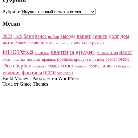
Рубрики
Метки
вычет
долг
банк
деньги
дом
2023
взнос
выгода
2025
выбор
жилье
заявка
заем
заемщик
закон
инструкция
зарплата
ипотека
кредит
квартира
налог
капитал
маткапитал
риск
продажа
расчет
покупка
помощь
правила
проценты
развод
отказ
совет
сбербанк
ставка
сбер
семья
срок
сделка
советы
субсидия
шаги
условия
финансы
экономия
Build Money - Работает на WordPress
Тема от Grace Themes