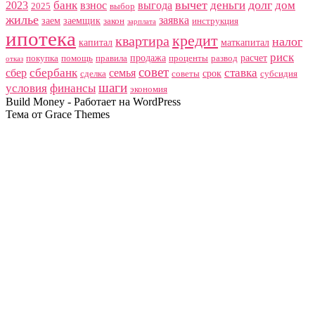
вычет
долг
банк
деньги
дом
2023
взнос
выгода
2025
выбор
жилье
заявка
заем
заемщик
закон
инструкция
зарплата
ипотека
кредит
квартира
налог
капитал
маткапитал
риск
продажа
расчет
покупка
помощь
правила
проценты
развод
отказ
совет
сбербанк
ставка
сбер
семья
срок
сделка
советы
субсидия
шаги
условия
финансы
экономия
Build Money - Работает на WordPress
Тема от Grace Themes