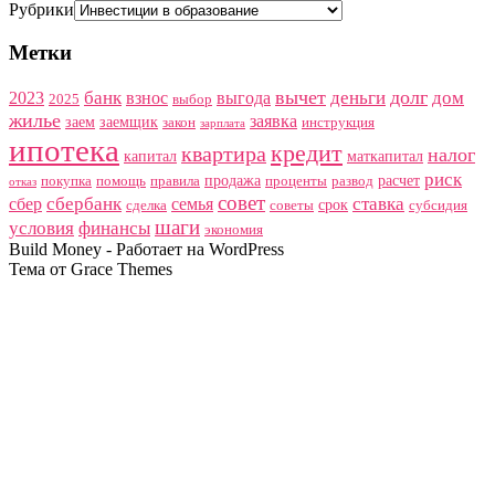
Рубрики
Метки
вычет
долг
банк
деньги
дом
2023
взнос
выгода
2025
выбор
жилье
заявка
заем
заемщик
закон
инструкция
зарплата
ипотека
кредит
квартира
налог
капитал
маткапитал
риск
продажа
расчет
покупка
помощь
правила
проценты
развод
отказ
совет
сбербанк
ставка
сбер
семья
срок
сделка
советы
субсидия
шаги
условия
финансы
экономия
Build Money - Работает на WordPress
Тема от Grace Themes