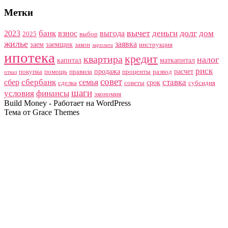
Метки
вычет
долг
банк
деньги
дом
2023
взнос
выгода
2025
выбор
жилье
заявка
заем
заемщик
закон
инструкция
зарплата
ипотека
кредит
квартира
налог
капитал
маткапитал
риск
продажа
расчет
покупка
помощь
правила
проценты
развод
отказ
совет
сбербанк
ставка
сбер
семья
срок
сделка
советы
субсидия
шаги
условия
финансы
экономия
Build Money - Работает на WordPress
Тема от Grace Themes