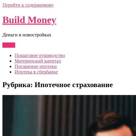
Перейти к содержимому
Build Money
Деньги в новостройках
Меню
Пошаговое руководство
Материнский капитал
Погашение ипотеки
Ипотека в сбербанке
Рубрика:
Ипотечное страхование