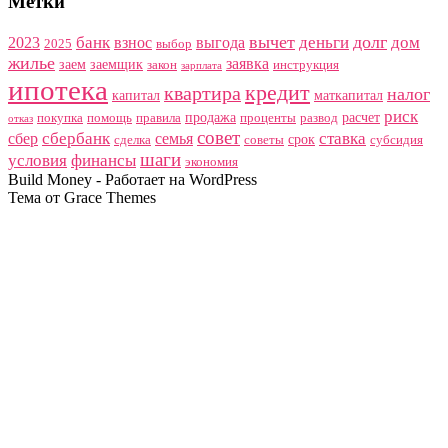
Метки
вычет
долг
банк
деньги
дом
2023
взнос
выгода
2025
выбор
жилье
заявка
заем
заемщик
закон
инструкция
зарплата
ипотека
кредит
квартира
налог
капитал
маткапитал
риск
продажа
расчет
покупка
помощь
правила
проценты
развод
отказ
совет
сбербанк
ставка
сбер
семья
срок
сделка
советы
субсидия
шаги
условия
финансы
экономия
Build Money - Работает на WordPress
Тема от Grace Themes