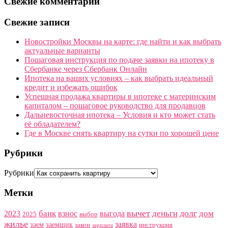
Свежие комментарии
Свежие записи
Новостройки Москвы на карте: где найти и как выбрать
актуальные варианты
Пошаговая инструкция по подаче заявки на ипотеку в
Сбербанке через Сбербанк Онлайн
Ипотека на ваших условиях – как выбрать идеальный
кредит и избежать ошибок
Успешная продажа квартиры в ипотеке с материнским
капиталом – пошаговое руководство для продавцов
Дальневосточная ипотека – Условия и кто может стать
её обладателем?
Где в Москве снять квартиру на сутки по хорошей цене
Рубрики
Рубрики
Метки
вычет
долг
банк
деньги
дом
2023
взнос
выгода
2025
выбор
жилье
заявка
заем
заемщик
закон
инструкция
зарплата