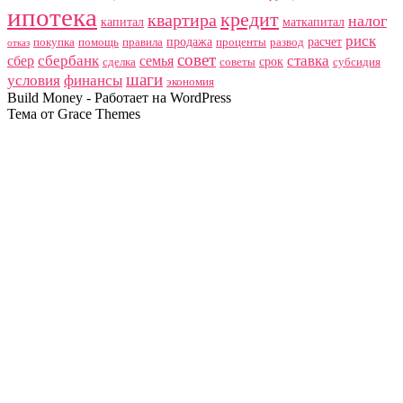
ипотека
кредит
квартира
налог
капитал
маткапитал
риск
продажа
расчет
покупка
помощь
правила
проценты
развод
отказ
совет
сбербанк
ставка
сбер
семья
срок
сделка
советы
субсидия
шаги
условия
финансы
экономия
Build Money - Работает на WordPress
Тема от Grace Themes