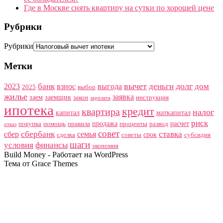
Где в Москве снять квартиру на сутки по хорошей цене
Рубрики
Рубрики
Метки
вычет
долг
банк
деньги
дом
2023
взнос
выгода
2025
выбор
жилье
заявка
заем
заемщик
закон
инструкция
зарплата
ипотека
кредит
квартира
налог
капитал
маткапитал
риск
продажа
расчет
покупка
помощь
правила
проценты
развод
отказ
совет
сбербанк
ставка
сбер
семья
срок
сделка
советы
субсидия
шаги
условия
финансы
экономия
Build Money - Работает на WordPress
Тема от Grace Themes