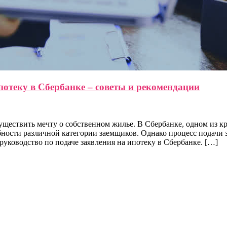
потеку в Сбербанке – советы и рекомендации
уществить мечту о собственном жилье. В Сбербанке, одном из 
бности различной категории заемщиков. Однако процесс подачи 
уководство по подаче заявления на ипотеку в Сбербанке. […]