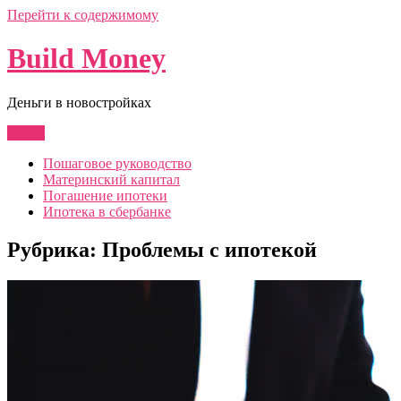
Перейти к содержимому
Build Money
Деньги в новостройках
Меню
Пошаговое руководство
Материнский капитал
Погашение ипотеки
Ипотека в сбербанке
Рубрика:
Проблемы с ипотекой