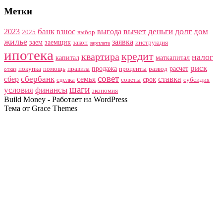
Метки
вычет
долг
банк
деньги
дом
2023
взнос
выгода
2025
выбор
жилье
заявка
заем
заемщик
закон
инструкция
зарплата
ипотека
кредит
квартира
налог
капитал
маткапитал
риск
продажа
расчет
покупка
помощь
правила
проценты
развод
отказ
совет
сбербанк
ставка
сбер
семья
срок
сделка
советы
субсидия
шаги
условия
финансы
экономия
Build Money - Работает на WordPress
Тема от Grace Themes