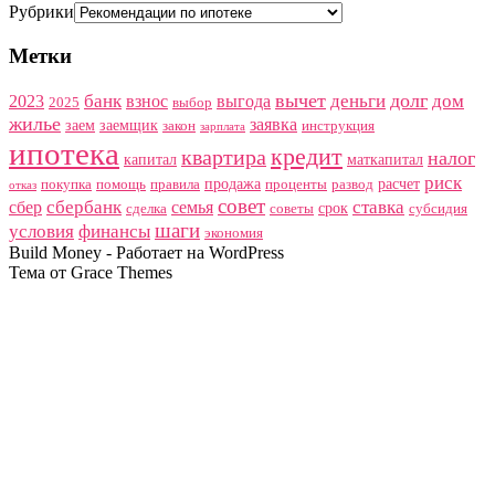
Рубрики
Метки
вычет
долг
банк
деньги
дом
2023
взнос
выгода
2025
выбор
жилье
заявка
заем
заемщик
закон
инструкция
зарплата
ипотека
кредит
квартира
налог
капитал
маткапитал
риск
продажа
расчет
покупка
помощь
правила
проценты
развод
отказ
совет
сбербанк
ставка
сбер
семья
срок
сделка
советы
субсидия
шаги
условия
финансы
экономия
Build Money - Работает на WordPress
Тема от Grace Themes