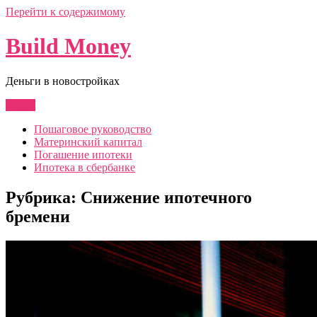
Перейти к содержимому
Build Money
Деньги в новостройках
Меню
Пошаговое руководство
Материнский капитал
Погашение ипотеки
Ипотека в сбербанке
Рубрика:
Снижение ипотечного
бремени