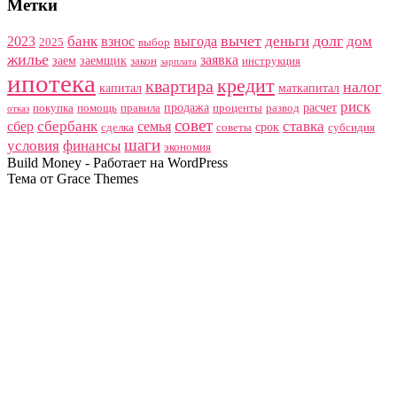
Метки
вычет
долг
банк
деньги
дом
2023
взнос
выгода
2025
выбор
жилье
заявка
заем
заемщик
закон
инструкция
зарплата
ипотека
кредит
квартира
налог
капитал
маткапитал
риск
продажа
расчет
покупка
помощь
правила
проценты
развод
отказ
совет
сбербанк
ставка
сбер
семья
срок
сделка
советы
субсидия
шаги
условия
финансы
экономия
Build Money - Работает на WordPress
Тема от Grace Themes