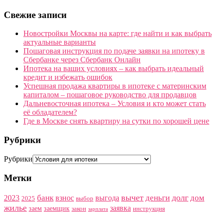
Свежие записи
Новостройки Москвы на карте: где найти и как выбрать
актуальные варианты
Пошаговая инструкция по подаче заявки на ипотеку в
Сбербанке через Сбербанк Онлайн
Ипотека на ваших условиях – как выбрать идеальный
кредит и избежать ошибок
Успешная продажа квартиры в ипотеке с материнским
капиталом – пошаговое руководство для продавцов
Дальневосточная ипотека – Условия и кто может стать
её обладателем?
Где в Москве снять квартиру на сутки по хорошей цене
Рубрики
Рубрики
Метки
вычет
долг
банк
деньги
дом
2023
взнос
выгода
2025
выбор
жилье
заявка
заем
заемщик
закон
инструкция
зарплата