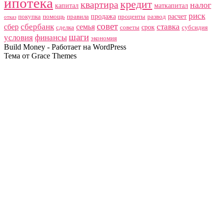
ипотека
кредит
квартира
налог
капитал
маткапитал
риск
продажа
расчет
покупка
помощь
правила
проценты
развод
отказ
совет
сбербанк
ставка
сбер
семья
срок
сделка
советы
субсидия
шаги
условия
финансы
экономия
Build Money - Работает на WordPress
Тема от Grace Themes