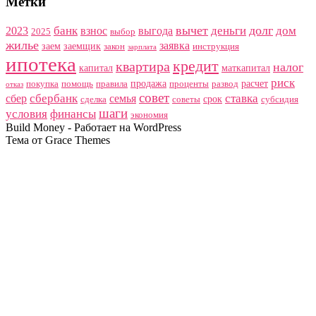
Метки
вычет
долг
банк
деньги
дом
2023
взнос
выгода
2025
выбор
жилье
заявка
заем
заемщик
закон
инструкция
зарплата
ипотека
кредит
квартира
налог
капитал
маткапитал
риск
продажа
расчет
покупка
помощь
правила
проценты
развод
отказ
совет
сбербанк
ставка
сбер
семья
срок
сделка
советы
субсидия
шаги
условия
финансы
экономия
Build Money - Работает на WordPress
Тема от Grace Themes