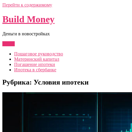
Перейти к содержимому
Build Money
Деньги в новостройках
Меню
Пошаговое руководство
Материнский капитал
Погашение ипотеки
Ипотека в сбербанке
Рубрика:
Условия ипотеки