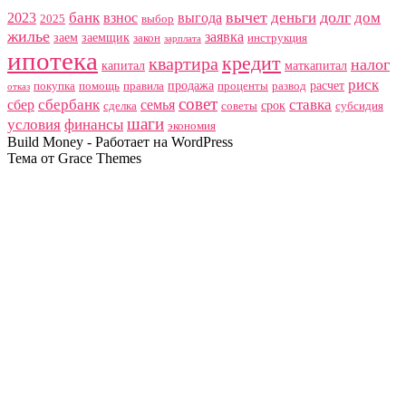
вычет
долг
банк
деньги
дом
2023
взнос
выгода
2025
выбор
жилье
заявка
заем
заемщик
закон
инструкция
зарплата
ипотека
кредит
квартира
налог
капитал
маткапитал
риск
продажа
расчет
покупка
помощь
правила
проценты
развод
отказ
совет
сбербанк
ставка
сбер
семья
срок
сделка
советы
субсидия
шаги
условия
финансы
экономия
Build Money - Работает на WordPress
Тема от Grace Themes