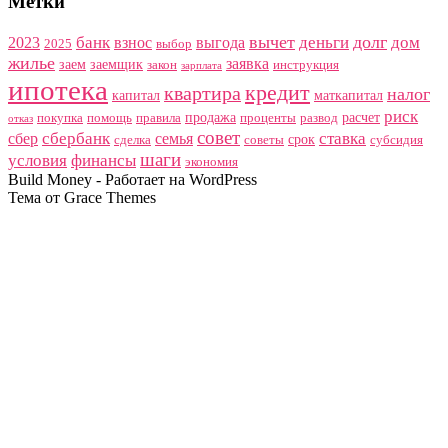
Метки
вычет
долг
банк
деньги
дом
2023
взнос
выгода
2025
выбор
жилье
заявка
заем
заемщик
закон
инструкция
зарплата
ипотека
кредит
квартира
налог
капитал
маткапитал
риск
продажа
расчет
покупка
помощь
правила
проценты
развод
отказ
совет
сбербанк
ставка
сбер
семья
срок
сделка
советы
субсидия
шаги
условия
финансы
экономия
Build Money - Работает на WordPress
Тема от Grace Themes