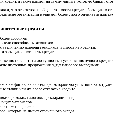
ый кредит, а также влияют на сумму лимита, которую банки гот
вки, что отразится на общей стоимости кредита. Заемщикам ста
 кредитные организации начинают более строго оценивать плате
 ипотечные кредиты
более дорогими.
ьскую способность заемщиков.
 увеличению доверия заемщиков и спроса на кредиты.
ти заемщиков погашать кредиты.
ственно повлиять на доступность и условия ипотечного кредит
какие ипотечные предложения будут наиболее выгодными.
ников неофициального сектора, которые могут испытывать труд
ые ставки или же вовсе отказать в кредите.
вки о доходах, налоговые декларации и т.д.
ающих материалов.
ля снижения рисков.
ов, которые не имеют стабильного оклада.