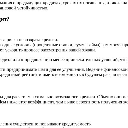
ция о предыдущих кредитах, сроках их погашения, а также на
нансовой устойчивостью.
дит?
а риска невозврата кредита.
годные условия (процентные ставки, сумма займа) вам могут пр
т ускорить процесс рассмотрения вашей заявки.
кредита или к предложению менее привлекательных условий, что
ости предпринимать шаги для ее улучшения. Ведение финансово
редитный рейтинг и иметь возможность в будущем рассчитыват
ля расчета максимально возможного кредита. Обычно они исходя
ем ниже этот коэффициент, тем выше вероятность получения же
ления существенно повышают кредитуемость.