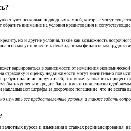
ть?
уществуют несколько подводных камней, которые могут существ
т обратить внимание на условия кредитования и сопутствующие
кредиту, но и другие условия, такие как возможность досрочног
 нюансов могут привести к неожиданным финансовым трудностя
ожет варьироваться в зависимости от изменения экономической
а страховку и оценку недвижимости могут значительно повыси
 требуют наличие поручителей, что может усложнить процесс п
ут быть куплены в кредит; банки имеют свои списки одобряемы
 накладывают штрафы за досрочное погашение, что не всегда в
ьно изучить все предоставленные условия, а также задать во
?
я валютных курсов и изменения в ставках рефинансирования, н