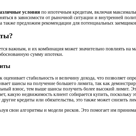
различные условия
по ипотечным кредитам, включая максималь
яться в зависимости от рыночной ситуации и внутренней полит
 а также предложим рекомендации для потенциальных заемщико
иты?
ется важным, и их комбинация может значительно повлиять на 
обоснованную сумму ипотеки.
миты
 оценивает стабильность и величину дохода, что позволяет опре
вает шансы на получение большего лимита, так как демонстрир
ьный взнос, тем выше шансы получить более высокий лимит. Это
ет, какую недвижимость клиент собирается купить, поскольку эт
другие кредиты или обязательства, это также может снизить лим
ьзуя свои алгоритмы и модели рисков. Это помогает им приним