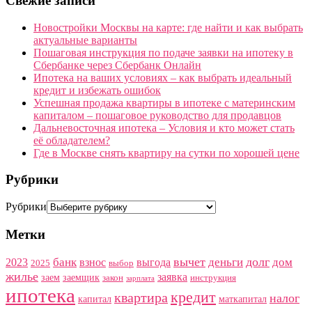
Свежие записи
Новостройки Москвы на карте: где найти и как выбрать
актуальные варианты
Пошаговая инструкция по подаче заявки на ипотеку в
Сбербанке через Сбербанк Онлайн
Ипотека на ваших условиях – как выбрать идеальный
кредит и избежать ошибок
Успешная продажа квартиры в ипотеке с материнским
капиталом – пошаговое руководство для продавцов
Дальневосточная ипотека – Условия и кто может стать
её обладателем?
Где в Москве снять квартиру на сутки по хорошей цене
Рубрики
Рубрики
Метки
вычет
долг
банк
деньги
дом
2023
взнос
выгода
2025
выбор
жилье
заявка
заем
заемщик
закон
инструкция
зарплата
ипотека
кредит
квартира
налог
капитал
маткапитал