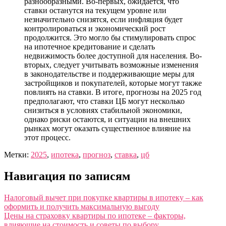
разнообразными. Во-первых, ожидается, что
ставки останутся на текущем уровне или
незначительно снизятся, если инфляция будет
контролироваться и экономический рост
продолжится. Это могло бы стимулировать спрос
на ипотечное кредитование и сделать
недвижимость более доступной для населения. Во-
вторых, следует учитывать возможные изменения
в законодательстве и поддерживающие меры для
застройщиков и покупателей, которые могут также
повлиять на ставки. В итоге, прогнозы на 2025 год
предполагают, что ставки ЦБ могут несколько
снизиться в условиях стабильной экономики,
однако риски остаются, и ситуации на внешних
рынках могут оказать существенное влияние на
этот процесс.
Метки:
2025
,
ипотека
,
прогноз
,
ставка
,
цб
Навигация по записям
Налоговый вычет при покупке квартиры в ипотеку – как
оформить и получить максимальную выгоду
Цены на страховку квартиры по ипотеке – факторы,
влияющие на стоимость и советы по выбору