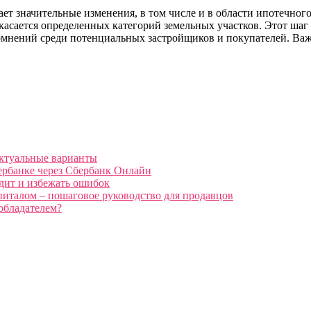
ет значительные изменения, в том числе и в области ипотечног
 касается определенных категорий земельных участков. Этот ша
омнений среди потенциальных застройщиков и покупателей. Важн
актуальные варианты
ербанке через Сбербанк Онлайн
дит и избежать ошибок
питалом – пошаговое руководство для продавцов
 обладателем?