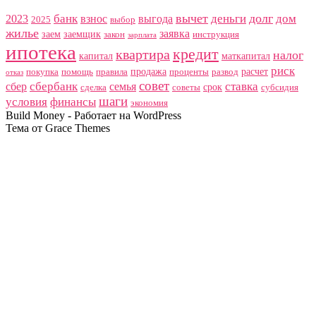
вычет
долг
банк
деньги
дом
2023
взнос
выгода
2025
выбор
жилье
заявка
заем
заемщик
закон
инструкция
зарплата
ипотека
кредит
квартира
налог
капитал
маткапитал
риск
продажа
расчет
покупка
помощь
правила
проценты
развод
отказ
совет
сбербанк
ставка
сбер
семья
срок
сделка
советы
субсидия
шаги
условия
финансы
экономия
Build Money - Работает на WordPress
Тема от Grace Themes