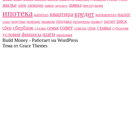
жилье
заявка
заем
заемщик
закон
инструкция
зарплата
ипотека
кредит
квартира
налог
капитал
маткапитал
риск
продажа
расчет
покупка
помощь
правила
проценты
развод
отказ
совет
сбербанк
ставка
сбер
семья
срок
сделка
советы
субсидия
шаги
условия
финансы
экономия
Build Money - Работает на WordPress
Тема от Grace Themes