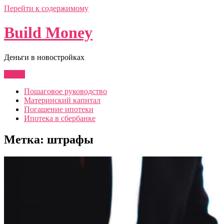
Перейти к содержимому
Build Money
Деньги в новостройках
Меню
Пошаговое руководство
Материнский капитал
Погашение ипотеки
Ипотека в сбербанке
Метка:
штрафы