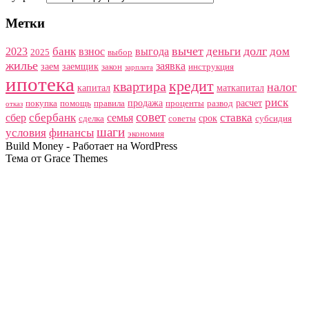
Метки
вычет
долг
банк
деньги
дом
2023
взнос
выгода
2025
выбор
жилье
заявка
заем
заемщик
закон
инструкция
зарплата
ипотека
кредит
квартира
налог
капитал
маткапитал
риск
продажа
расчет
покупка
помощь
правила
проценты
развод
отказ
совет
сбербанк
ставка
сбер
семья
срок
сделка
советы
субсидия
шаги
условия
финансы
экономия
Build Money - Работает на WordPress
Тема от Grace Themes