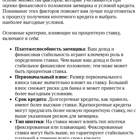
оценке финансового положения заемщика и условий кредита.
Понимание этих факторов поможет вам лучше подготовиться
к процессу получения ипотечного кредита и выбрать
наиболее выгодные условия.
Основные критерии, влияющие на процентную ставку,
включают в себя:
Платежеспособность заемщика
: Ваш доход и
финансовая стабильность играют ключевую роль в
определении ставки. Чем выше ваш доход и более
стабильное финансовое положение, тем ниже может
быть процентная ставка.
Первоначальный взнос
: Размер первоначального
взноса также значительно влияет на ставку. Больший
взнос снижает риски для банка и может привести к
более выгодным условиям.
Срок кредита
: Долгосрочные кредиты, как правило,
имеют более высокие ставки. Краткосрочные кредиты
могут предлагать более низкую процентную ставку, но с
выше указанным риском для заемщика.
Тип ипотеки
: На ставки может влиять тип ипотеки
(фиксированная или плавающая). Фиксированные
ставки могут быть выше, но гарантируют стабильность
платежей в течение всего срока кредита.