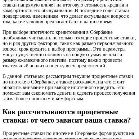
ставки напрямую влияет на итоговую стоимость кредита и
комфортность его обслуживания. В последние годы ставки
подвергались изменениям, что делает актуальным вопрос о
том, какие условия предлагает банк в данное время.
При выборе ипотечного кредитования в Сбербанке
необходимо учитывать не только текущие процентные ставки,
но и ряд других факторов, таких как размер первоначального
взноса, срок кредита и выбор программы. Эти параметры
могут существенно повлиять на общую сумму выплат и
размер ежемесячного платежа, поэтому важно провести
тщательный анализ и оценку всех предложений.
В данной статье мы рассмотрим текущие процентные ставки
по ипотеке в Сбербанке, а также расскажем, на что стоит
обратить внимание при выборе ипотечного кредита. Это
поможет вам сэкономить деньги и сделать процесс получения
займа более понятным и комфортным.
Как рассчитываются процентные
ставки: от чего зависит ваша ставка?
Процентные ставки по ипотеке в Сбербанке формируются на
основе множества факторов, которые учитываются при