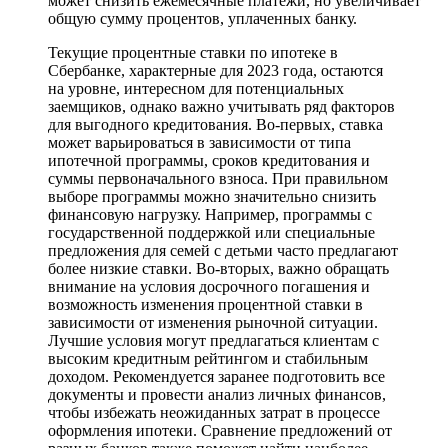
может снизить ежемесячные платежи, но увеличивает
общую сумму процентов, уплаченных банку.
Текущие процентные ставки по ипотеке в
Сбербанке, характерные для 2023 года, остаются
на уровне, интересном для потенциальных
заемщиков, однако важно учитывать ряд факторов
для выгодного кредитования. Во-первых, ставка
может варьироваться в зависимости от типа
ипотечной программы, сроков кредитования и
суммы первоначального взноса. При правильном
выборе программы можно значительно снизить
финансовую нагрузку. Например, программы с
государственной поддержкой или специальные
предложения для семей с детьми часто предлагают
более низкие ставки. Во-вторых, важно обращать
внимание на условия досрочного погашения и
возможность изменения процентной ставки в
зависимости от изменения рыночной ситуации.
Лучшие условия могут предлагаться клиентам с
высоким кредитным рейтингом и стабильным
доходом. Рекомендуется заранее подготовить все
документы и провести анализ личных финансов,
чтобы избежать неожиданных затрат в процессе
оформления ипотеки. Сравнение предложений от