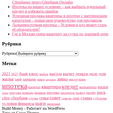
Сбербанке через Сбербанк Онлайн
Ипотека на ваших условиях – как выбрать идеальный
кредит и избежать ошибок
Успешная продажа квартиры в ипотеке с материнским
капиталом – пошаговое руководство для продавцов
Дальневосточная ипотека – Условия и кто может стать
её обладателем?
Где в Москве снять квартиру на сутки по хорошей цене
Рубрики
Рубрики
Метки
вычет
долг
банк
деньги
дом
2023
взнос
выгода
2025
выбор
жилье
заявка
заем
заемщик
закон
инструкция
зарплата
ипотека
кредит
квартира
налог
капитал
маткапитал
риск
продажа
расчет
покупка
помощь
правила
проценты
развод
отказ
совет
сбербанк
ставка
сбер
семья
срок
сделка
советы
субсидия
шаги
условия
финансы
экономия
Build Money - Работает на WordPress
Тема от Grace Themes