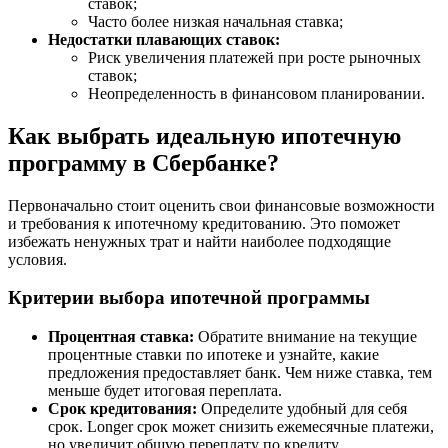
ставок;
Часто более низкая начальная ставка;
Недостатки плавающих ставок:
Риск увеличения платежей при росте рыночных
ставок;
Неопределенность в финансовом планировании.
Как выбрать идеальную ипотечную
программу в Сбербанке?
Первоначально стоит оценить свои финансовые возможности
и требования к ипотечному кредитованию. Это поможет
избежать ненужных трат и найти наиболее подходящие
условия.
Критерии выбора ипотечной программы
Процентная ставка:
Обратите внимание на текущие
процентные ставки по ипотеке и узнайте, какие
предложения предоставляет банк. Чем ниже ставка, тем
меньше будет итоговая переплата.
Срок кредитования:
Определите удобный для себя
срок. Longer срок может снизить ежемесячные платежи,
но увеличит общую переплату по кредиту.