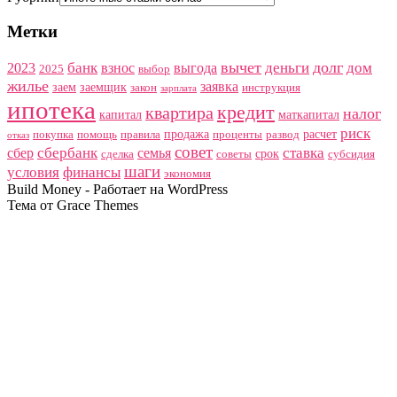
Метки
вычет
долг
банк
деньги
дом
2023
взнос
выгода
2025
выбор
жилье
заявка
заем
заемщик
закон
инструкция
зарплата
ипотека
кредит
квартира
налог
капитал
маткапитал
риск
продажа
расчет
покупка
помощь
правила
проценты
развод
отказ
совет
сбербанк
ставка
сбер
семья
срок
сделка
советы
субсидия
шаги
условия
финансы
экономия
Build Money - Работает на WordPress
Тема от Grace Themes